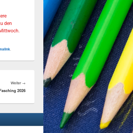
tere
zu den
Mittwoch.
malink
.
Weiter
→
Fasching 2026