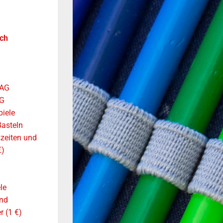
ch
-AG
AG
piele
asteln
zeiten und
€)
le
nd
r (1 €)