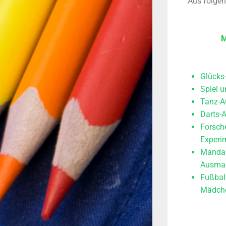
Aus folgen
M
Glücks
Spiel 
Tanz-
Darts-
Forsch
Experim
Mandal
Ausmalb
Fußbal
Mädch