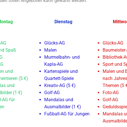
den tollen Angeboten kann gewählt werden:
ontag
Dienstag
Mittwo
-AG
Glücks-AG
Glücks-AG
und Spaß
Malen
Baumeister
AG
Murmelbahn- und
Bibliothek-
AG
Kapla-AG
Sport und S
en und
Kartenspiele und
Malen und B
entieren (5 €)
Quartett-Spiele
nach Jahres
as und
Kreativ-AG (5 €)
Themen (5 
ilder (1 €)
Golf-AG
Foto-AG
l-AG für
Mandalas und
Golf-AG
en
Ausmalbilder (1 €)
Geduldsspie
Fußball-AG für Jungen
Mandalas u
Ausmalbilde