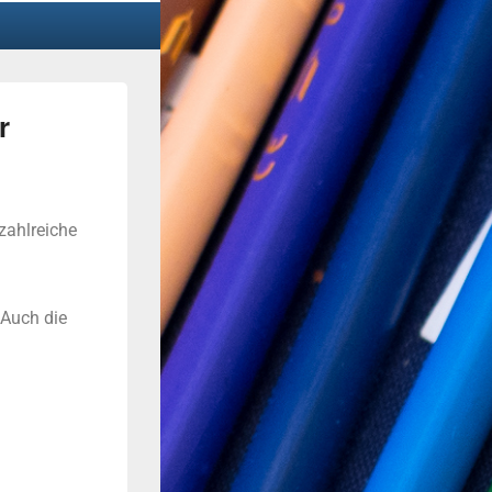
r
zahlreiche
 Auch die