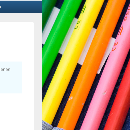
s
denen