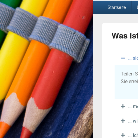
Startseite
Was is
… si
Teilen 
Sie err
… me
… wi
… ic