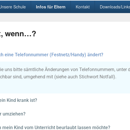
Unsere Schule
Infos für Eltern
Kontakt
Downloads/Link
t, wenn…?
ch eine Telefonnummer (Festnetz/Handy) ändert?
Sie uns bitte sämtliche Änderungen von Telefonnummern, unter 
eichbar sind, umgehend mit (siehe auch Stichwort Notfall).
in Kind krank ist?
r umziehen?
h mein Kind vom Unterricht beurlaubt lassen möchte?