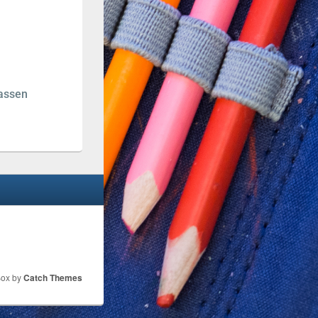
lassen
Box by
Catch Themes